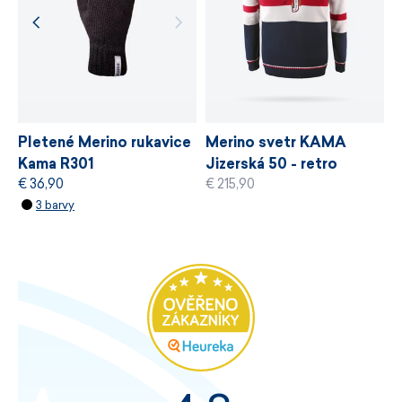
Pletené Merino rukavice
Merino svetr KAMA
Kama R301
Jizerská 50 - retro
€ 36,90
€ 215,90
kolekce
3 barvy