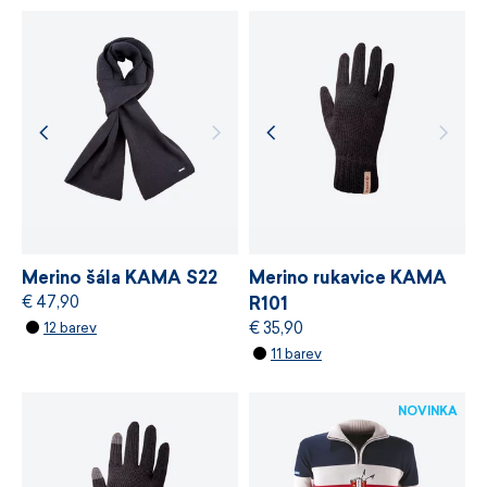
u svých materiálů certifikaci nezávislého
ekologického standardu
bluesign®,
který
stanovuje požadavky na bezpečnost
chemických látek, odpovědné využívání zdrojů
a řízení výrobních procesů.
VÍCE INFORMACÍ
VÍCE INFORMACÍ
Merino šála KAMA S22
Merino rukavice KAMA
€ 47,90
R101
€ 35,90
12 barev
11 barev
NOVINKA