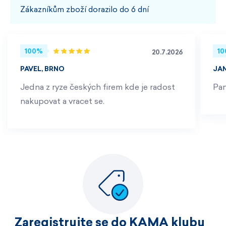
Zákazníkům zboží dorazilo do 6 dní
100%
1
20.7.2026
PAVEL, BRNO
JA
Jedna z ryze českých firem kde je radost
Pan
nakupovat a vracet se.
Zaregistrujte se do KAMA klubu