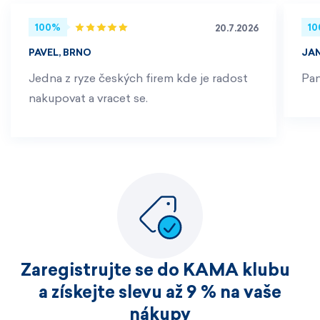
100%
1
20.7.2026
PAVEL, BRNO
JA
Jedna z ryze českých firem kde je radost
Pan
nakupovat a vracet se.
Zaregistrujte se do KAMA klubu
a získejte slevu až 9 % na vaše
nákupy