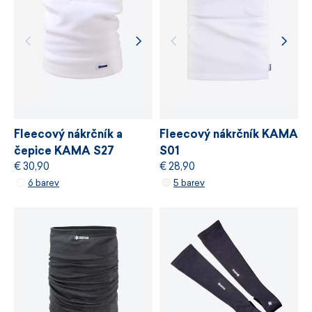
chemických látek, odpovědné využívání zdrojů
a řízení výrobních procesů.
VÍCE INFORMACÍ
VÍCE INFORMACÍ
Fleecový nákrčník a
Fleecový nákrčník KAMA
čepice KAMA S27
S01
€ 30,90
€ 28,90
6 barev
5 barev