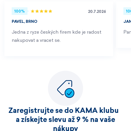
100%
1
20.7.2026
PAVEL, BRNO
JA
Jedna z ryze českých firem kde je radost
Pan
nakupovat a vracet se.
Zaregistrujte se do KAMA klubu
a získejte slevu až 9 % na vaše
nákupy