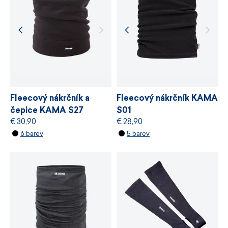
chemických látek, odpovědné využívání zdrojů
a řízení výrobních procesů.
VÍCE INFORMACÍ
VÍCE INFORMACÍ
Fleecový nákrčník a
Fleecový nákrčník KAMA
čepice KAMA S27
S01
€ 30,90
€ 28,90
6 barev
5 barev