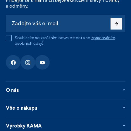
Přidejte se k nám a získejte exkluzivní slevy, novinky
a odměny.
Souhlasím se zasíláním newsletteru a se
zpracováním
osobních údajů
.
O nás
O nás
Kontakty
Vše o nákupu
Firemní prodejna
Blog
Vrácení, reklamace a opravy
Novinky
Věrnostní program
Výrobky KAMA