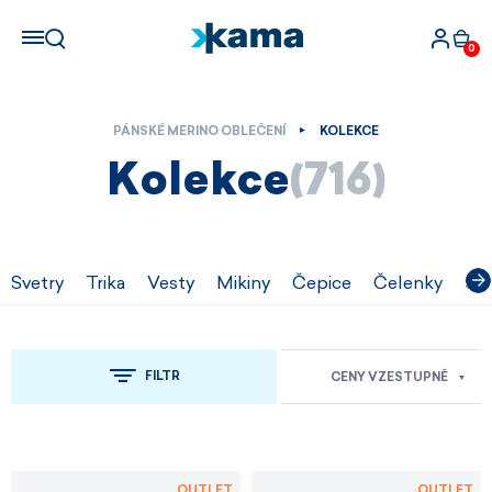
0
PÁNSKÉ MERINO OBLEČENÍ
KOLEKCE
Kolekce
(716)
Svetry
Trika
Vesty
Mikiny
Čepice
Čelenky
Šál
FILTR
CENY VZESTUPNĚ
OUTLET
OUTLET