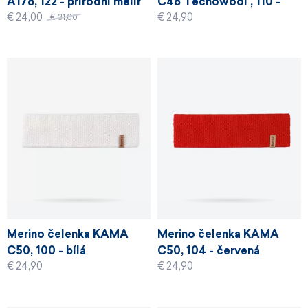
A178, 122 - přírodní melír
C48 Tecnowool , 110 -
€ 24,00
€ 24,90
černá
€ 31,00
Merino čelenka KAMA
Merino čelenka KAMA
C50, 100 - bílá
C50, 104 - červená
€ 24,90
€ 24,90