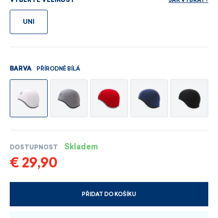
JAK VYBRAT?
VYBERTE VELIKOST
UNI
PŘÍRODNĚ BÍLÁ
BARVA
Skladem
DOSTUPNOST
€ 29,90
PŘIDAT DO KOŠÍKU