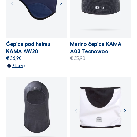
a řízení výrobních procesů.
VÍCE INFORMACÍ
VÍCE INFORMACÍ
Čepice pod helmu
Merino čepice KAMA
KAMA AW20
A03 Tecnowool
€ 36,90
€ 35,90
WINDSTOPPER®
2 barvy