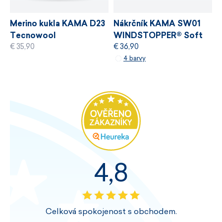
Nákrčník KAMA SW01
Merino kukla KAMA D23
WINDSTOPPER® Soft
Tecnowool
€ 36,90
€ 35,90
Shell
4 barvy
4,8
Celková spokojenost s obchodem.