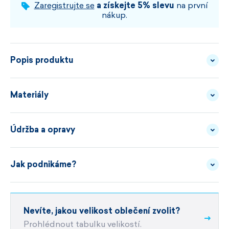
VYBERTE VELIKOST A BARVU
Zaregistrujte se
a získejte 5% slevu
na první
nákup.
Popis produktu
Kvalitní příjemný fleece, ergonomický střih, ploché
Materiály
švy a obšité obruby. To jsou hlavní charakteristiky
této technické čepice pod helmu.
Údržba a opravy
FLEECE -
POPIS
TECNOSTRETCH
MATERIÁLU
materiál Tecnopile® Fleece 240g
Jak podnikáme?
JAK SPRÁVNĚ PRÁT
anatomický střih přes uši
unisex střih
velikost UNI
Jsme česká rodinná firma s vlastním výrobním
Nevíte, jakou velikost oblečení zvolit?
POTŘEBUJETE OPRAVU ?
objektem v
České republice.
snadná údržba
Prohlédnout tabulku velikostí.