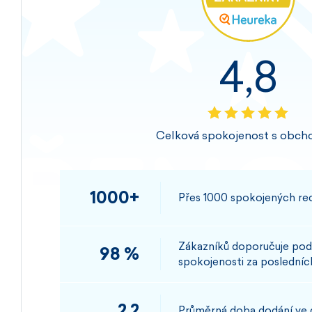
4,8
Celková spokojenost s obch
1000+
Přes 1000 spokojených rec
Zákazníků doporučuje pod
98 %
spokojenosti za posledních
2,2
Průměrná doba dodání ve