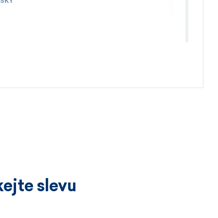
IŠKY
4.4.2026
ejte slevu
3.4.2026
íckrát a vždy k velké spokojenosti.