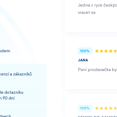
Jedna z ryze českýc
vracet se.
odem.
100%
JANA
Paní prodavačka byl
enzí a zákazníků.
le dotazníku
 90 dní.
100%
 dnech