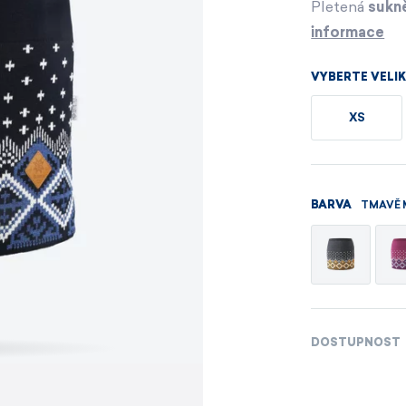
Pánské sety
Dámské merino 
Pletená
sukně
informace
PROHLÉDNOUT
PROHLÉDNOUT
VYBERTE VELI
PROHLÉDNOUT
PROHLÉDNOUT
XS
TMAVĚ
BARVA
DOSTUPNOST