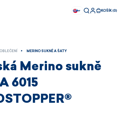
KOŠÍK (0)
OBLEČENÍ
MERINO SUKNĚ A ŠATY
ká Merino sukně
 6015
DSTOPPER®
Ihned k dispozici
Ihned k dispozici