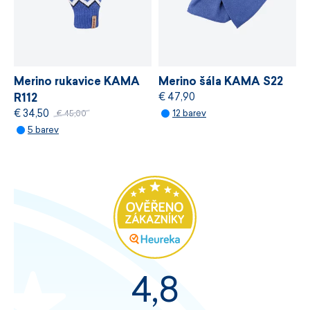
Merino rukavice KAMA
Merino šála KAMA S22
€ 47,90
R112
€ 34,50
12 barev
€ 45,00
5 barev
4,8