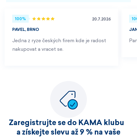
100%
1
20.7.2026
PAVEL, BRNO
JA
Jedna z ryze českých firem kde je radost
Pan
nakupovat a vracet se.
Zaregistrujte se do KAMA klubu
a získejte slevu až 9 % na vaše