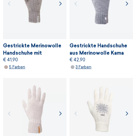
Gestrickte Merinowolle
Gestrickte Handschuhe
Handschuhe mit
aus Merinowolle Kama
€ 41,90
€ 42,90
Strukturmuster
R301
5 Farben
3 Farben