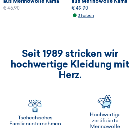
aus Merinowolle Kama
aus Merinowolle Kama
€ 46,90
€ 49,90
AND R01
R119
3 Farben
Seit 1989 stricken wir
hochwertige Kleidung mit
Herz.
Hochwertige
Tschechisches
zertifizierte
Familienunternehmen
Merinowolle