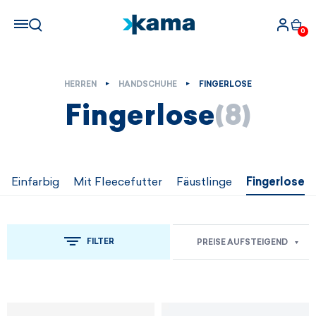
0
HERREN
HANDSCHUHE
FINGERLOSE
Fingerlose
(8)
Einfarbig
Mit Fleecefutter
Fäustlinge
Fingerlose
FILTER
PREISE AUFSTEIGEND