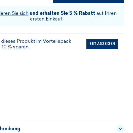
WÄHLEN SIE DIE GRÖSSE UND DIE F
ieren Sie sich
und erhalten Sie 5 % Rabatt
auf Ihren
ARBE
ersten Einkauf.
 dieses Produkt im Vorteilspack
SET ANZEIGEN
 10 % sparen.
hreibung