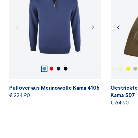
Pullover aus Merinowolle Kama 4105
Gestrickte
€ 224,90
Kama S07
€ 64,90