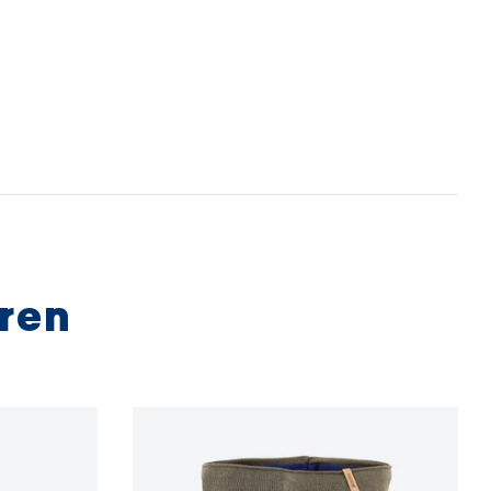
uch ethisch, transparent und nachhaltig ist.
t in Tschechien
cm
ten mit Lieferanten zusammen, die den strengsten
gen ökologischen Standard von
bluesign®
 der auf einer sanften Behandlung von Ressourcen,
utz und Einhaltung nachhaltiger
gsprinzipien basiert.
E INFORMATIONEN
eren
E INFORMATIONEN