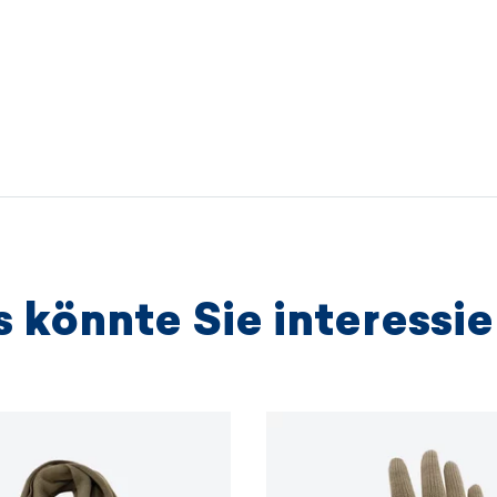
sondern a
Hergestell
Höhe 22 
Wir arbei
unabhängi
anbieten,
Umweltsch
Entwicklun
WEITER
 könnte Sie interessi
WEITER