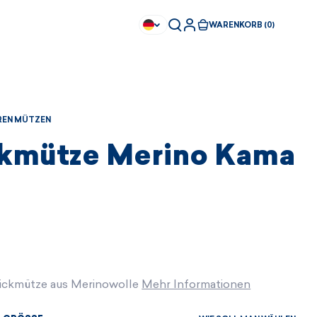
WARENKORB (0)
REN MÜTZEN
ckmütze Merino Kama
rickmütze aus Merinowolle
Mehr Informationen
Sofort kaufbar
Sofort kaufbar