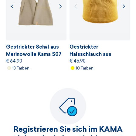
Gestrickter Schal aus
Gestrickter
Merinowolle Kama S07
Halsschlauch aus
€ 64,90
€ 46,90
Merinowolle Kama S31
13 Farben
10 Farben
Registrieren Sie sich im KAMA