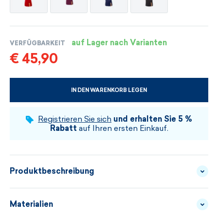
auf Lager nach Varianten
VERFÜGBARKEIT
€ 45,90
IN DEN WARENKORB LEGEN
WÄHLEN SIE DIE GRÖSSE UND DIE FARBE
Registrieren Sie sich
und erhalten Sie 5 %
Rabatt
auf Ihren ersten Einkauf.
Produktbeschreibung
Dünne gestrickte Handschuhe aus Merinowolle
Materialien
können ein geeignetes Accessoire zur Mütze