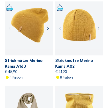
Kleidung produziert,
sondern auch ethisch,
transparent und nachhaltig ist.
Wir arbeiten mit Lieferanten zusammen, die
den strengsten unabhängigen ökologischen
Standard von
bluesign®
anbieten, der auf
einer sanften Behandlung von Ressourcen,
Umweltschutz und Einhaltung nachhaltiger
Entwicklungsprinzipien basiert.
Strickmütze Merino
Strickmütze Merino
Kama A160
Kama A02
€ 45,90
€ 41,90
WEITERE INFORMATIONEN
4 Farben
8 Farben
WEITERE INFORMATIONEN