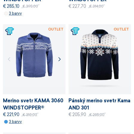
€ 285,10
€ 227,70
€ 395,00
€ 314,00
3 barvy
OUTLET
OUTLET
Merino svetr KAMA 3060
Pánský merino svetr Kama
WINDSTOPPER®
AND 301
€ 221,90
€ 205,90
WINDSTOPPER®
€ 310,00
€ 285,00
3 barvy