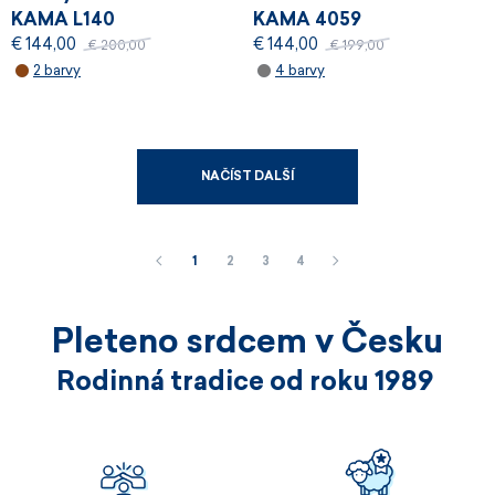
KAMA L140
KAMA 4059
€ 144,00
€ 144,00
€ 200,00
€ 199,00
2 barvy
4 barvy
NAČÍST DALŠÍ
1
2
3
4
Pleteno srdcem v Česku
Rodinná tradice od roku 1989