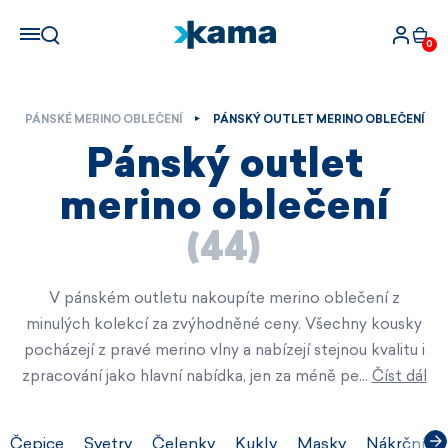
0
PÁNSKÉ MERINO OBLEČENÍ
PÁNSKÝ OUTLET MERINO OBLEČENÍ
Pánský outlet
merino oblečení
(44)
V pánském outletu nakoupíte merino oblečení z
minulých kolekcí za zvýhodněné ceny. Všechny kousky
pocházejí z pravé merino vlny a nabízejí stejnou kvalitu i
zpracování jako hlavní nabídka, jen za méně pe…
Číst dál
Čepice
Svetry
Čelenky
Kukly
Masky
Nákrčníky