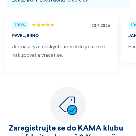
Zákazníkům zboží dorazilo do 6 dní
100%
1
20.7.2026
PAVEL, BRNO
JA
Jedna z ryze českých firem kde je radost
Pan
nakupovat a vracet se.
Zaregistrujte se do KAMA klubu