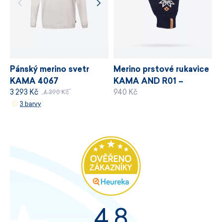
Pánský merino svetr
Merino prstové rukavice
KAMA 4067
KAMA AND R01 –
3 293 Kč
940 Kč
Andorra 2022
4 390 Kč
3 barvy
4,8