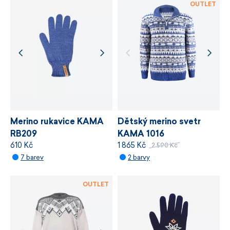
OUTLET
ekologického standardu
bluesign®,
který
stanovuje požadavky na bezpečnost
chemických látek, odpovědné využívání zdrojů
a řízení výrobních procesů.
VÍCE INFORMACÍ
VÍCE INFORMACÍ
Merino rukavice KAMA
Dětský merino svetr
RB209
KAMA 1016
610 Kč
1 865 Kč
2 590 Kč
7 barev
2 barvy
OUTLET