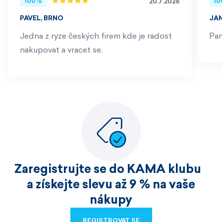
100%
1
20.7.2026
PAVEL, BRNO
JA
Jedna z ryze českých firem kde je radost
Pan
nakupovat a vracet se.
Zaregistrujte se do KAMA klubu
a získejte slevu až 9 % na vaše
nákupy
REGISTROVAT SE