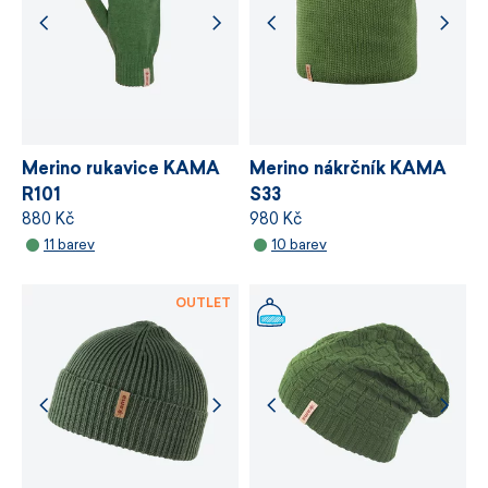
a řízení výrobních procesů.
VÍCE INFORMACÍ
VÍCE INFORMACÍ
Merino rukavice KAMA
Merino nákrčník KAMA
R101
S33
880 Kč
980 Kč
11 barev
10 barev
OUTLET