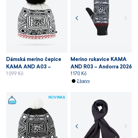
stanovuje požadavky na bezpečnost
snadná údržba
chemických látek, odpovědné využívání zdrojů
a řízení výrobních procesů.
vyrobeno v
České republice
VÍCE INFORMACÍ
VÍCE INFORMACÍ
Merino rukavice KAMA
Dámská merino čepice
AND R03 – Andorra 2026
KAMA AND A03 –
1 170 Kč
1 099 Kč
Andorra 2026
2 barvy
NOVINKA