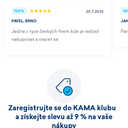
100%
1
20.7.2026
PAVEL, BRNO
JA
Jedna z ryze českých firem kde je radost
Pan
nakupovat a vracet se.
Zaregistrujte se do KAMA klubu
a získejte slevu až 9 % na vaše
nákupy