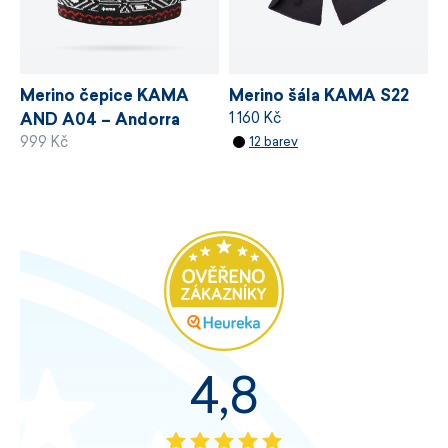
Merino šála KAMA S22
Merino čepice KAMA
1 160 Kč
AND A04 – Andorra
999 Kč
12 barev
2026
4,8