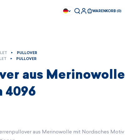
WARENKORB (0)
LET
PULLOVER
LET
PULLOVER
over aus Merinowolle
 4096
errenpullover aus Merinowolle mit Nordisches Motiv
Sofort kaufbar
Sofort kaufbar