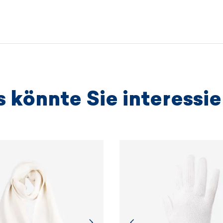
unabhängi
anbieten,
Umweltsch
Entwicklun
WEITER
 könnte Sie interessi
WEITER