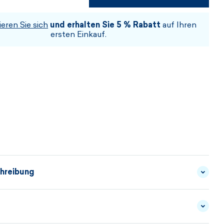
WÄHLEN SIE DIE GRÖSSE UND DIE F
ieren Sie sich
und erhalten Sie 5 % Rabatt
auf Ihren
ARBE
ersten Einkauf.
hreibung
reiner Merinowolle sorgt für optimale Thermoregelung
en Komfort.