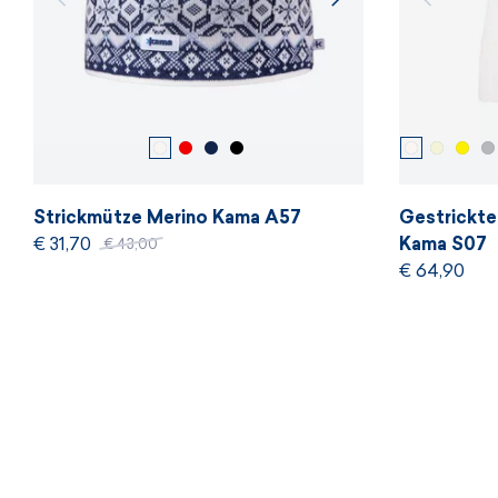
Strickmütze Merino Kama A57
Gestrickte
€ 31,70
Kama S07
€ 43,00
€ 64,90