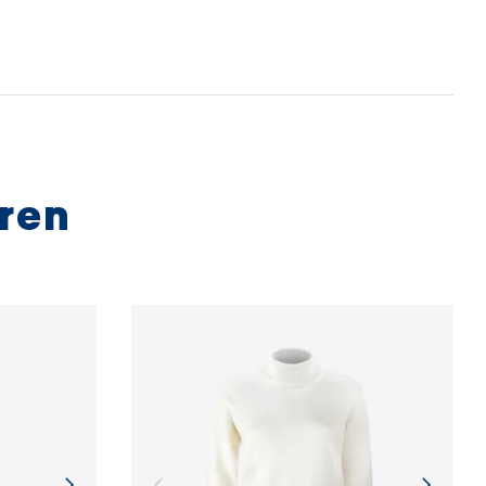
gen ökologischen Standard von
bluesign®
 der auf einer sanften Behandlung von Ressourcen,
utz und Einhaltung nachhaltiger
gsprinzipien basiert.
E INFORMATIONEN
eren
E INFORMATIONEN