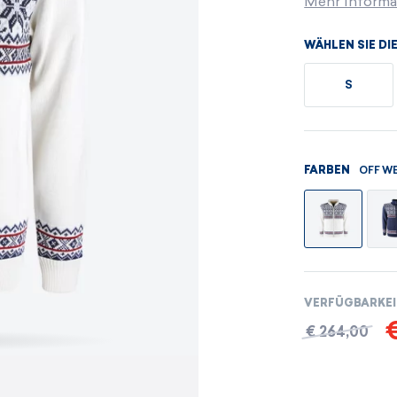
Mehr Informa
Herren-Sets
Damensets
WÄHLEN SIE DI
ANZEIGEN
ANZEIGEN
S
ANZEIGEN
ANZEIGEN
OFF WE
FARBEN
VERFÜGBARKE
€
€ 264,00