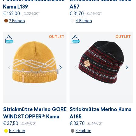
Kama L139
A57
€ 162,00
€ 31,70
€ 224,00
€ 43,00
2 Farben
4 Farben
OUTLET
OUTLET
Strickmütze Merino GORE
Strickmütze Merino Kama
WINDSTOPPER® Kama
A185
€ 37,50
€ 33,70
AW60
€ 49,00
€ 44,00
5 Farben
3 Farben