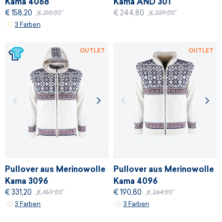
Kama 4068
Kama AND 301
€ 158,20
€ 244,80
€ 210,00
€ 339,00
3 Farben
OUTLET
OUTLET
Pullover aus Merinowolle
Pullover aus Merinowolle
Kama 3096
Kama 4096
€ 331,20
€ 190,80
€ 459,00
€ 264,00
3 Farben
3 Farben