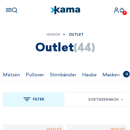
0
HERREN
OUTLET
Outlet
(44)
Mützen
Pullover
Stirnbänder
Haube
Masken
H
FILTER
SORTIEREN NACH
OUTLET
OUTLET