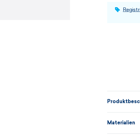
Registr
Produktbesc
Stilvoller Beg
Materialien
Die feine, re
überflüssige