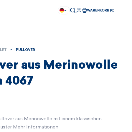
WARENKORB (0)
LET
PULLOVER
over aus Merinowolle
 4067
ullover aus Merinowolle mit einem klassischen
Muster
Mehr Informationen
Sofort kaufbar
Sofort kaufbar