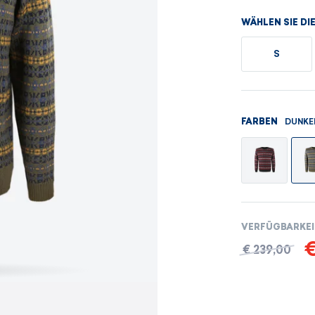
Herren-Sets
Damensets
WÄHLEN SIE DI
ANZEIGEN
ANZEIGEN
S
ANZEIGEN
ANZEIGEN
DUNKE
FARBEN
VERFÜGBARKE
€
€ 239,00