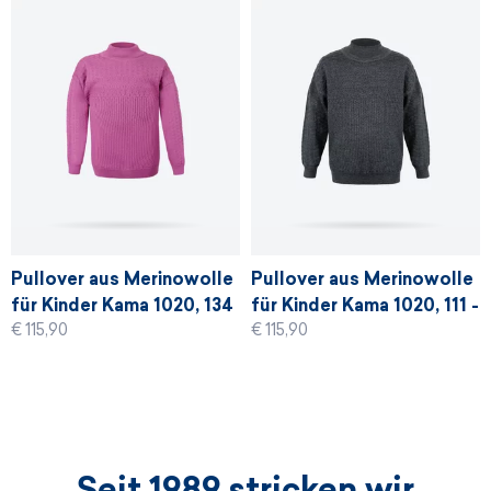
Pullover aus Merinowolle
Pullover aus Merinowolle
für Kinder Kama 1020, 134
für Kinder Kama 1020, 111 -
€ 115,90
€ 115,90
- rosa
graphit
Seit 1989 stricken wir