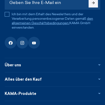
Ich bin mit dem Erhalt des Newsletters und der
Verarbeitung personenbezogener Daten gemäß
den
allgemeinen Geschäftsbedingungen
KAMA GmbH
einverstanden.
Über uns
Über uns
Kontakte
Alles über den Kauf
Flagshipstore
Blog
Rückgabe und Reklamationen
Neuheiten
Treueprogramm
KAMA-Produkte
Neues über uns aus der Presse
Zahlung und Lieferung
Garantierte schnelle Lieferung
Pflege & Materialien