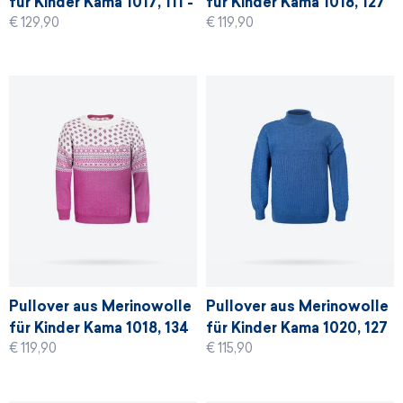
für Kinder Kama 1017, 111 -
für Kinder Kama 1018, 127
€ 129,90
€ 119,90
graphit
- denim blau
Pullover aus Merinowolle
Pullover aus Merinowolle
für Kinder Kama 1018, 134
für Kinder Kama 1020, 127
€ 119,90
€ 115,90
- rosa
- denim blau