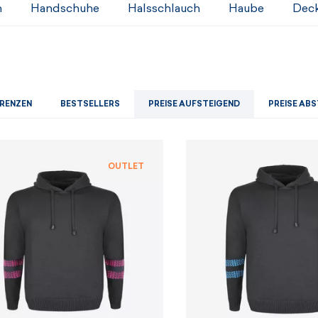
Herren-Sets
Damensets
n
Handschuhe
Halsschlauch
Haube
Deck
ANZEIGEN
ANZEIGEN
ANZEIGEN
ANZEIGEN
RENZEN
BESTSELLERS
PREISE AUFSTEIGEND
PREISE AB
OUTLET