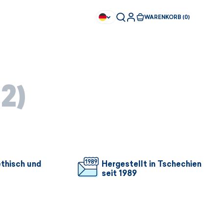
WARENKORB (0)
12)
ethisch und
Hergestellt in Tschechien
seit 1989
Sofort kaufbar
Sofort kaufbar