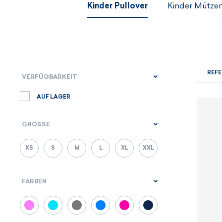
Kinder Pullover
Kinder Mütze
REFE
VERFÜGBARKEIT
AUF LAGER
GRÖSSE
XS
S
M
L
XL
XXL
FARBEN