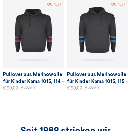
OUTLET
OUTLET
Pullover aus Merinowolle
Pullover aus Merinowolle
für Kinder Kama 1015, 114 -
für Kinder Kama 1015, 115 -
€ 90,00
€ 90,00
rosa
türkis
€ 127,00
€ 127,00
Seit 1989 stricken wir