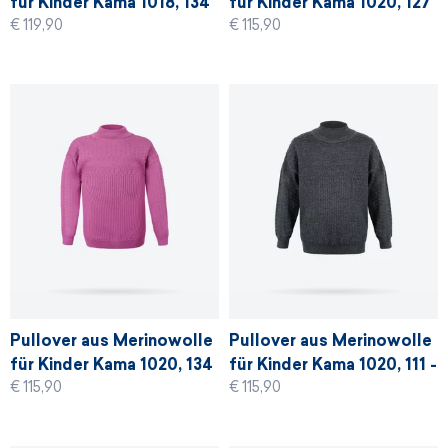
für Kinder Kama 1018, 134
für Kinder Kama 1020, 127
€ 119,90
€ 115,90
- rosa
- denim blau
Pullover aus Merinowolle
Pullover aus Merinowolle
für Kinder Kama 1020, 134
für Kinder Kama 1020, 111 -
€ 115,90
€ 115,90
- rosa
graphit