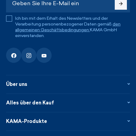
Ich bin mit dem Erhalt des Newsletters und der
Verarbeitung personenbezogener Daten gemäß
den
allgemeinen Geschäftsbedingungen
KAMA GmbH
einverstanden.
Über uns
Über uns
Kontakte
Alles über den Kauf
Flagshipstore
Blog
Rückgabe und Reklamationen
Neuheiten
Treueprogramm
KAMA-Produkte
Neues über uns aus der Presse
Zahlung und Lieferung
Garantierte schnelle Lieferung
Pflege & Materialien