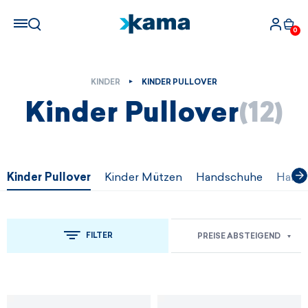
0
KINDER
KINDER PULLOVER
Kinder Pullover
(12)
Kinder Pullover
Kinder Mützen
Handschuhe
Halss
FILTER
PREISE ABSTEIGEND