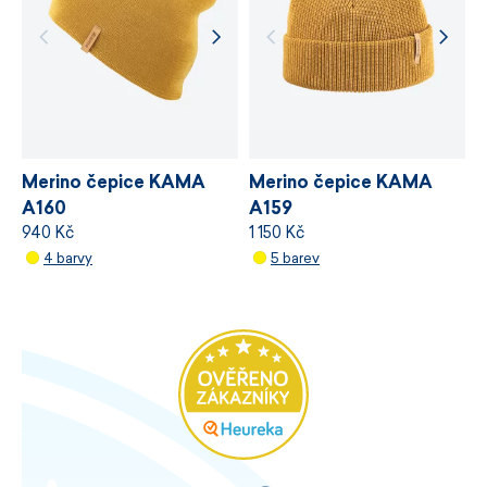
Uvnitř Tecnopile® Fleece.
Fleecová podšívka hřeje a pomáhá chránit před
větrem.
Certifikace bluesign® APPROVED.
Rozměr 25 × 26 cm.
Merino čepice KAMA
Merino čepice KAMA
Snadná údržba.
A160
A159
Vyrobeno v České republice.
940 Kč
1 150 Kč
4 barvy
5 barev