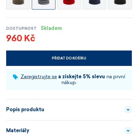
Skladem
DOSTUPNOST
960 Kč
PŘIDAT DO KOŠÍKU
VYBERTE VELIKOST A BARVU
Zaregistrujte se
a získejte 5% slevu
na první
nákup.
Popis produktu
Materiály
Jedna věc kolem krku. O jednu starost míň.