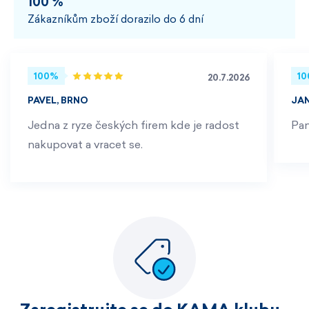
100 %
Zákazníkům zboží dorazilo do 6 dní
100%
1
20.7.2026
PAVEL, BRNO
JA
Jedna z ryze českých firem kde je radost
Pan
nakupovat a vracet se.