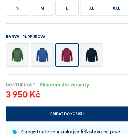
S
M
L
XL
XXL
PURPUROVÁ
BARVA
Skladem dle varianty
DOSTUPNOST
3 950 Kč
PŘIDAT DO KOŠÍKU
VYBERTE VELIKOST A BARVU
Zaregistrujte se
a získejte 5% slevu
na první