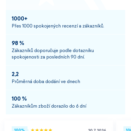
1000+
Přes 1000 spokojených recenzí a zákazníků.
98 %
Zákazníků doporučuje podle dotazníku
spokojenosti za posledních 90 dní.
2,2
Průměrná doba dodání ve dnech
100 %
Zákazníkům zboží dorazilo do 6 dní
100%
1
20.7.2026