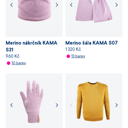
a řízení výrobních procesů.
VÍCE INFORMACÍ
VÍCE INFORMACÍ
Merino nákrčník KAMA
Merino šála KAMA S07
1 320 Kč
S31
960 Kč
13 barev
10 barev