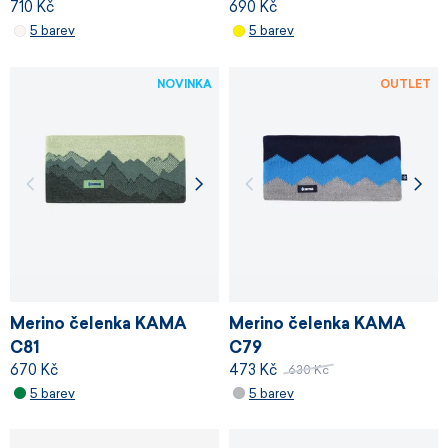
710 Kč
690 Kč
5 barev
5 barev
NOVINKA
OUTLET
Merino čelenka KAMA
Merino čelenka KAMA
C81
C79
670 Kč
473 Kč
630 Kč
5 barev
5 barev