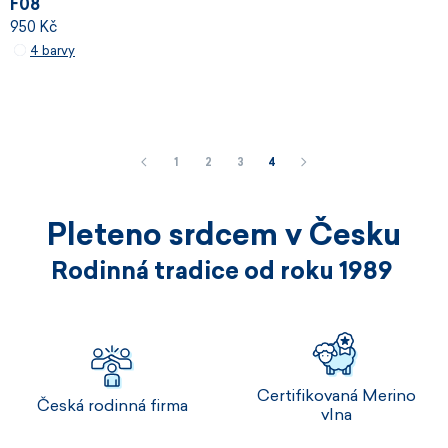
F08
950 Kč
4 barvy
1
2
3
4
Pleteno srdcem v Česku
Rodinná tradice od roku 1989
Certifikovaná Merino
Česká rodinná firma
vlna