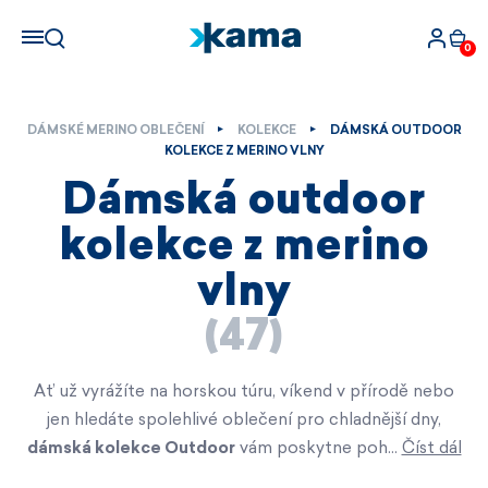
0
DÁMSKÉ MERINO OBLEČENÍ
KOLEKCE
DÁMSKÁ OUTDOOR
KOLEKCE Z MERINO VLNY
Dámská outdoor
kolekce z merino
vlny
(47)
Ať už vyrážíte na horskou túru, víkend v přírodě nebo
jen hledáte spolehlivé oblečení pro chladnější dny,
dámská kolekce Outdoor
vám poskytne poh…
Číst dál