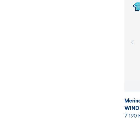
Merin
WIND
7 190 