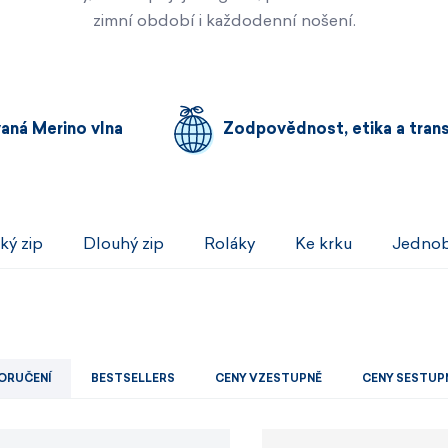
Pánské sety
Dámské merino 
zimní období i každodenní nošení.
PROHLÉDNOUT
PROHLÉDNOUT
PROHLÉDNOUT
PROHLÉDNOUT
vaná Merino vlna
Zodpovědnost, etika a tran
ký zip
Dlouhý zip
Roláky
Ke krku
Jednob
ORUČENÍ
BESTSELLERS
CENY VZESTUPNĚ
CENY SESTUP