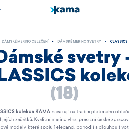
Jarní kolekce
Jarní kolekce
Novinky v kolekci
CLASSICS
CLASSICS
Baby
URBAN
URBAN
Kids
NATURE
OUTDOOR
Outlet
OUTDOOR
RUNNING
DÁMSKÉ MERINO OBLEČENÍ
DÁMSKÉ MERINO SVETRY
CLASSICS
RUNNING
HOME
HOME
Kolekce ANDORRA
Dámské svetry 
Kolekce ANDORRA
Nadační fond
Nadační fond
Horské služby ČR -
Horské služby ČR -
RESCUE
LASSICS kolek
RESCUE
Jizerská 50
Jizerská 50
Outlet
Novinky v kolekci
(18)
Outlet
ASSICS kolekce KAMA
navazují na tradici pleteného obleče
jejích začátků. Kvalitní merino vlna, precizní české zpracov
Nenechte si ujít
Nenechte si ujít
sové modely, které spojují eleganci, pohodlí a dlouhou život