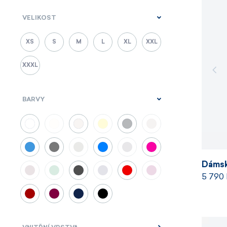
VELIKOST
XS
S
M
L
XL
XXL
XXXL
BARVY
Dámsk
5 790