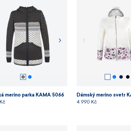
á merino parka KAMA 5066
Dámský merino svetr 
 Kč
4 990 Kč