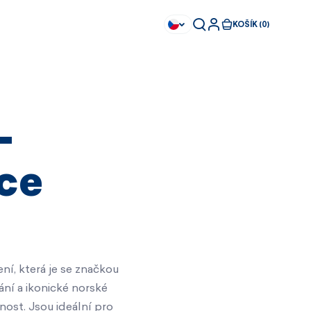
KOŠÍK (0)
–
ce
ní, která je se značkou
ání a ikonické norské
Ihned k dispozici
Ihned k dispozici
nost. Jsou ideální pro