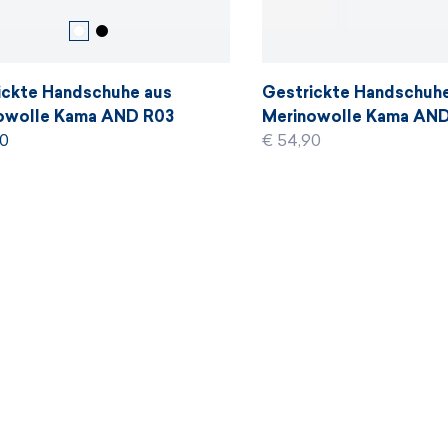
ickte Handschuhe aus
Gestrickte Handschuh
owolle Kama AND R03
Merinowolle Kama AN
90
€ 54,90