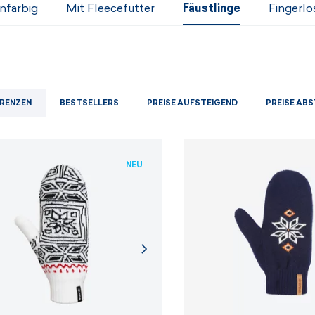
Herren-Sets
Damensets
infarbig
Mit Fleecefutter
Fäustlinge
Fingerlo
ANZEIGEN
ANZEIGEN
ANZEIGEN
ANZEIGEN
RENZEN
BESTSELLERS
PREISE AUFSTEIGEND
PREISE AB
NEU