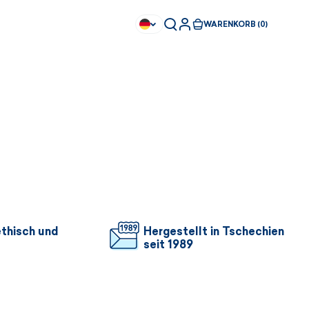
WARENKORB (0)
ethisch und
Hergestellt in Tschechien
seit 1989
Sofort kaufbar
Sofort kaufbar