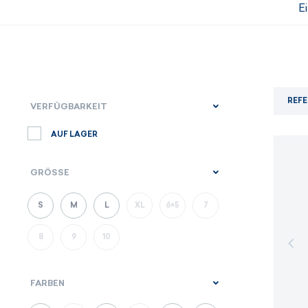
E
REFE
VERFÜGBARKEIT
AUF LAGER
GRÖSSE
S
M
L
XL
6×5
7
8
9
10
FARBEN