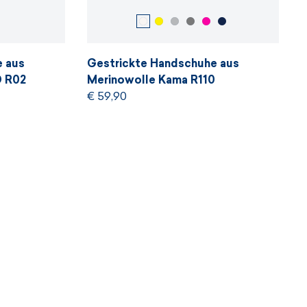
e aus
Gestrickte Handschuhe aus
D R02
Merinowolle Kama R110
€ 59,90