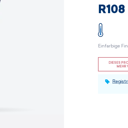
Herren-Sets
Damensets
R108
ANZEIGEN
ANZEIGEN
ANZEIGEN
ANZEIGEN
Einfarbige F
DIESES PR
MEHR 
Registr