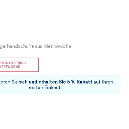
Geschenkgutscheine
Geschenkgutscheine
Sofort kaufbar
Geschenkgutscheine
ICH BIN INTERESSIERT
ICH BIN INTERESSIERT
ICH BIN INTERESSIERT
ICH BIN INTERESSIERT
ICH BIN INTERESSIERT
ICH BIN INTERESSIERT
ingerhandschuhe aus Merinowolle
ODUKT IST NICHT
VERFÜGBAR
ieren Sie sich
und erhalten Sie 5 % Rabatt
auf Ihren
ersten Einkauf.