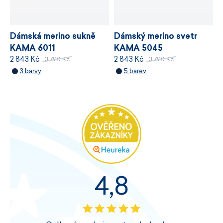
Dámská merino sukně
Dámský merino svetr
KAMA 6011
KAMA 5045
2 843 Kč
2 843 Kč
WINDSTOPPER®
3 790 Kč
3 790 Kč
3 barvy
5 barev
4,8