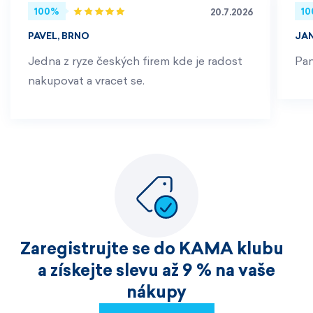
100%
1
20.7.2026
PAVEL, BRNO
JA
Jedna z ryze českých firem kde je radost
Pan
nakupovat a vracet se.
Zaregistrujte se do KAMA klubu
a získejte slevu až 9 % na vaše
nákupy