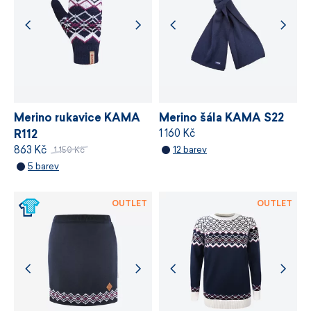
chemických látek, odpovědné využívání zdrojů
a řízení výrobních procesů.
VÍCE INFORMACÍ
VÍCE INFORMACÍ
Merino rukavice KAMA
Merino šála KAMA S22
1 160 Kč
R112
863 Kč
12 barev
1 150 Kč
5 barev
OUTLET
OUTLET