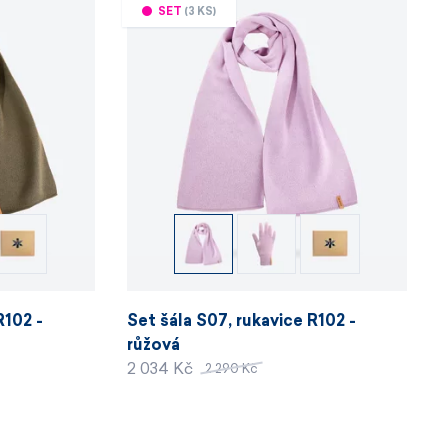
SET
(3 KS)
R102 -
Set šála S07, rukavice R102 -
růžová
2 034 Kč
2 290 Kč