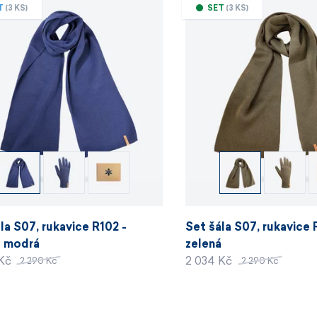
T
(3 KS)
SET
(3 KS)
la S07, rukavice R102 -
Set šála S07, rukavice 
e modrá
zelená
 Kč
2 034 Kč
2 290 Kč
2 290 Kč