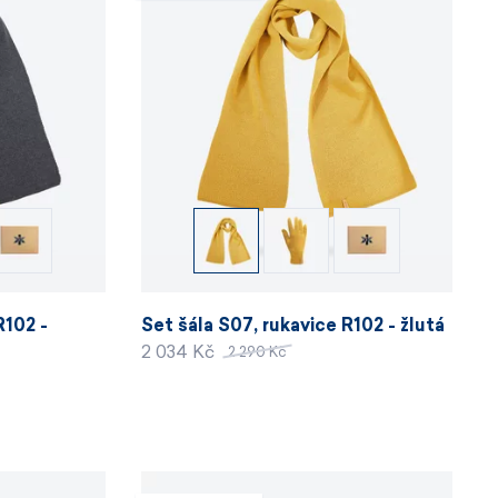
R102 -
Set šála S07, rukavice R102 - žlutá
2 034 Kč
2 290 Kč