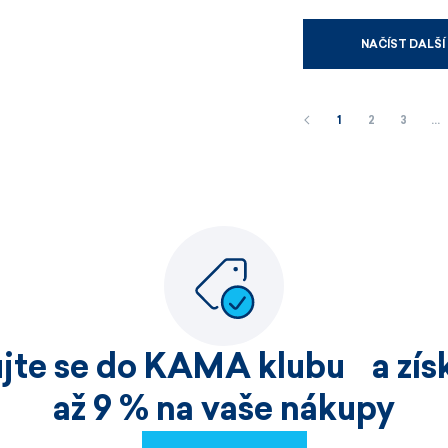
NAČÍST DALŠÍ
1
2
3
…
ujte se do KAMA klubu a získ
až 9 % na vaše nákupy