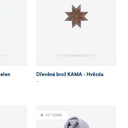
elen
Dřevěná brož KAMA - Hvězda
–
SET
(3 KS)