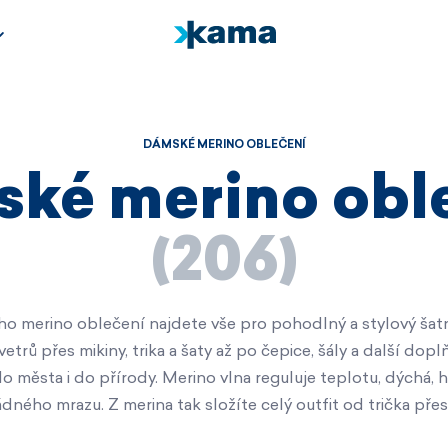
Jarní kolekce
Jarní kolekce
Novinky v kolekci
CLASSICS
CLASSICS
Baby
URBAN
URBAN
Kids
NATURE
OUTDOOR
Outlet
OUTDOOR
RUNNING
DÁMSKÉ MERINO OBLEČENÍ
RUNNING
HOME
HOME
Kolekce ANDORRA
ké merino obl
Kolekce ANDORRA
Nadační fond
Nadační fond
Horské služby ČR -
Horské služby ČR -
RESCUE
(206)
RESCUE
Jizerská 50
Jizerská 50
Outlet
Novinky v kolekci
o merino oblečení najdete vše pro pohodlný a stylový šatn
Outlet
trů přes mikiny, trika a šaty až po čepice, šály a další dopl
o města i do přírody. Merino vlna reguluje teplotu, dýchá, h
ádného mrazu. Z merina tak složíte celý outfit od trička pře
Nenechte si ujít
Nenechte si ujít