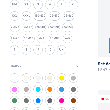
UNI
XS
S
M
L
XL
XXL
XXXL
130×190
22×170
25×160
25×26
25×37
25×48
26×120
26×23
27×20
30×120
4×4
50×185
6×5
7
8
9
10
UNI
Set če
BARVY
1 567
SE