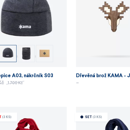
pice A03, nákrčník S03
Dřevěná brož KAMA - J
 Kč
–
1 700 Kč
T
(3 KS)
SET
(3 KS)