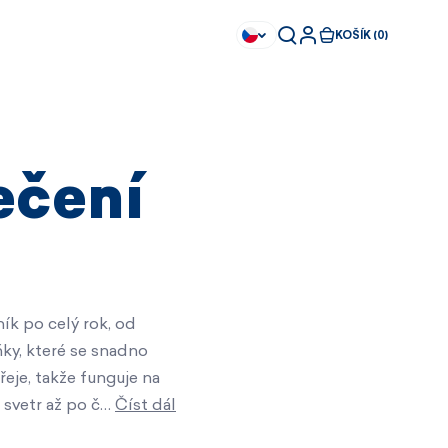
KOŠÍK (0)
ečení
ík po celý rok, od
ňky, které se snadno
řeje, takže funguje na
s svetr až po č…
Číst dál
Ihned k dispozici
Ihned k dispozici