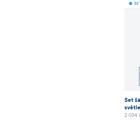
SE
Set šá
světl
2 034