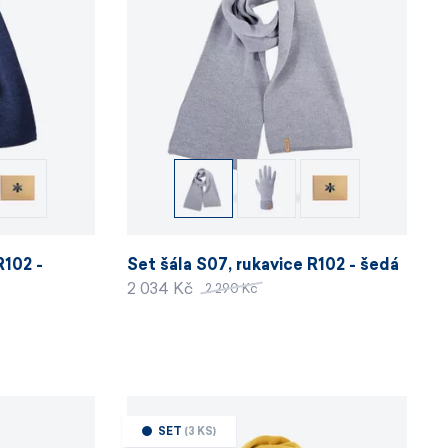
R102 -
Set šála S07, rukavice R102 - šedá
2 034 Kč
2 290 Kč
SET
(3 KS)