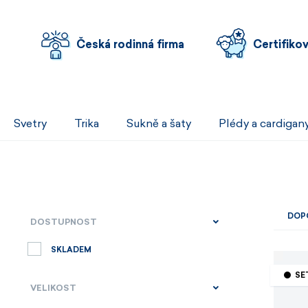
Česká rodinná firma
Certifiko
Svetry
Trika
Sukně a šaty
Plédy a cardigan
DOP
DOSTUPNOST
SKLADEM
SE
VELIKOST