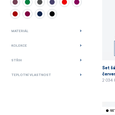
MATERIÁL
KOLEKCE
STŘIH
Set šá
červe
TEPLOTNÍ VLASTNOST
2 034
SE