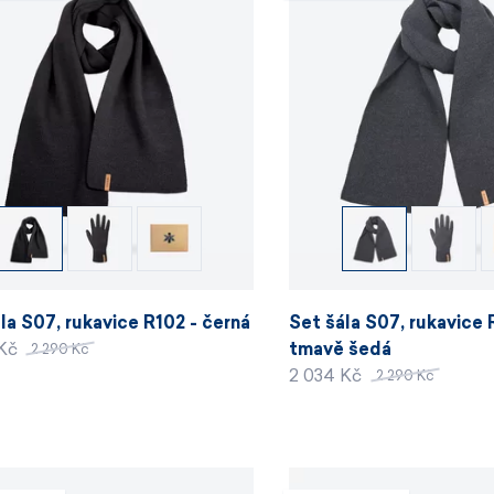
la S07, rukavice R102 - černá
Set šála S07, rukavice 
 Kč
tmavě šedá
2 290 Kč
2 034 Kč
2 290 Kč