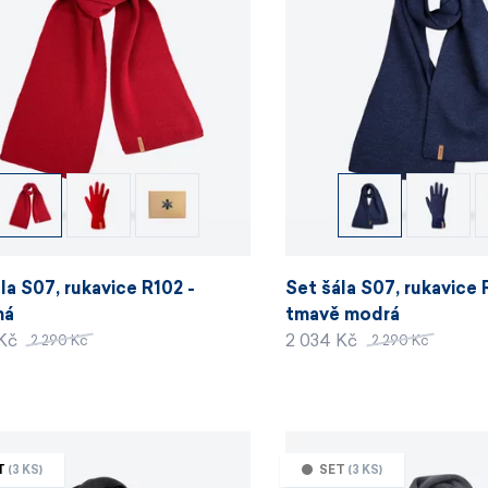
la S07, rukavice R102 -
Set šála S07, rukavice 
ná
tmavě modrá
 Kč
2 034 Kč
2 290 Kč
2 290 Kč
T
(3 KS)
SET
(3 KS)