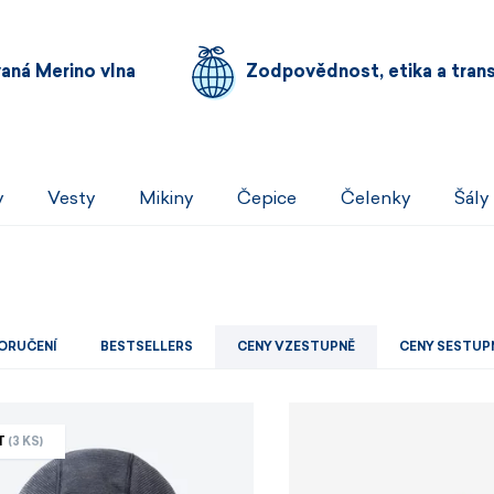
Pánské sety
Dámské merino 
vaná Merino vlna
Zodpovědnost, etika a tran
PROHLÉDNOUT
PROHLÉDNOUT
PROHLÉDNOUT
PROHLÉDNOUT
y
Vesty
Mikiny
Čepice
Čelenky
Šály
ORUČENÍ
BESTSELLERS
CENY VZESTUPNĚ
CENY SESTUP
T
(3 KS)