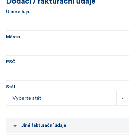
Dodací / fakturační údaje
Ulice a č. p.
Město
PSČ
Stát
Jiné fakturační údaje