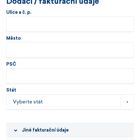
Dodací / fakturační údaje
Ulice a č. p.
Město
PSČ
Stát
Jiné fakturační údaje