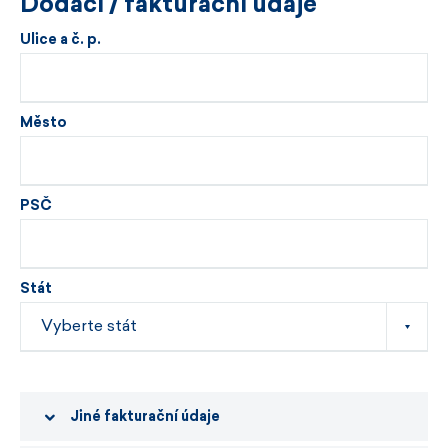
Dodací / fakturační údaje
Ulice a č. p.
Město
PSČ
Stát
Jiné fakturační údaje