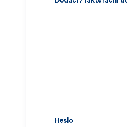
Dodací / fakturační ú
Heslo