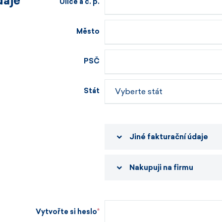
daje
Ulice a č. p.
Město
PSČ
Stát
Jiné fakturační údaje
Nakupuji na firmu
Vytvořte si heslo