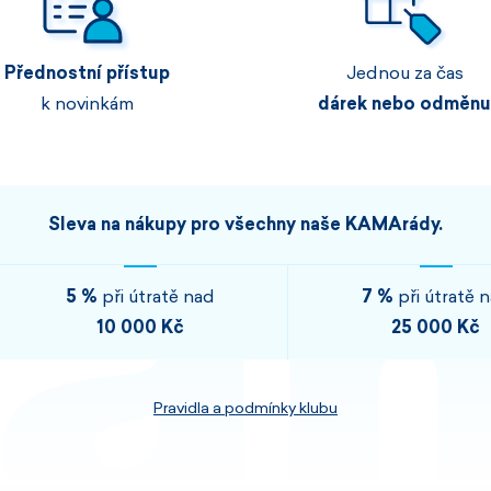
Pánské sety
Dámské merino 
Přednostní přístup
Jednou za čas
PROHLÉDNOUT
PROHLÉDNOUT
k novinkám
dárek nebo odměnu
PROHLÉDNOUT
PROHLÉDNOUT
Sleva na nákupy pro všechny naše KAMArády.
5 %
při útratě nad
7 %
při útratě 
10 000 Kč
25 000 Kč
Pravidla a podmínky klubu