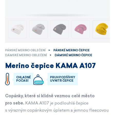
PÁNSKÉ MERINO OBLEČENÍ
PÁNSKÉ MERINO ČEPICE
DÁMSKÉ MERINO OBLEČENÍ
DÁMSKÉ MERINO ČEPICE
Merino čepice KAMA A107
CHLADNÉ
PRUH PODŠÍVKY
POČASÍ
UVNITŘ ČEPICE
Copánky, které si klidně vezmou celé město
pro sebe.
KAMA A107 je podlouhlá čepice
s výrazným copánkovým úpletem a jemnou fleecovou