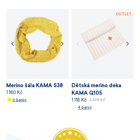
Certifikace bluesign® APPROVED.
OUTLET
Výška 30 cm.
Snadná údržba.
Vyrobeno v České republice.
Velikost dospělá UNI.
Merino šála KAMA S38
Dětská merino deka
1 180 Kč
KAMA Q105
1 118 Kč
6 barev
1 490 Kč
4 barvy