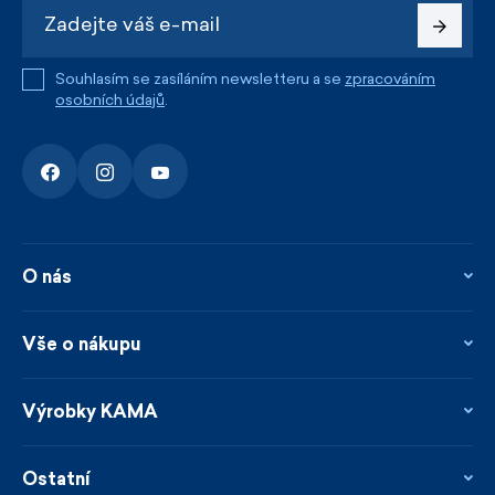
Souhlasím se zasíláním newsletteru a se
zpracováním
osobních údajů
.
O nás
O nás
Kontakty
Vše o nákupu
Firemní prodejna
Blog
Vrácení, reklamace a opravy
Novinky
Věrnostní program
Výrobky KAMA
Napsali o nás
Platby a doprava
Garance rychlého odeslání
Ošetřování & materiály
Prodejci
Udržitelnost
Ostatní