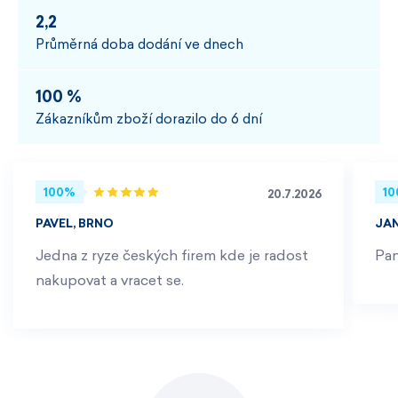
2,2
Průměrná doba dodání ve dnech
100 %
Zákazníkům zboží dorazilo do 6 dní
100%
1
20.7.2026
PAVEL, BRNO
JA
Jedna z ryze českých firem kde je radost
Pan
nakupovat a vracet se.