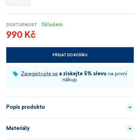
Skladem
DOSTUPNOST
990 Kč
PŘIDAT DO KOŠÍKU
VYBERTE VELIKOST A BARVU
Zaregistrujte se
a získejte 5% slevu
na první
nákup.
Popis produktu
Materiály
Má ráda volnější tempo. A je to na ní vidět.