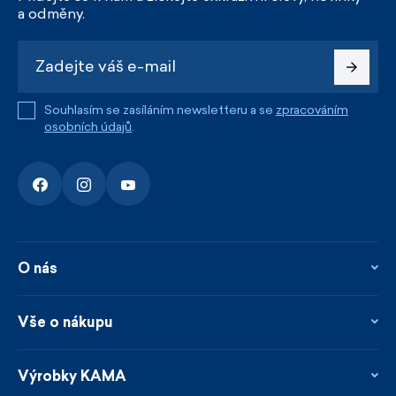
a odměny.
Souhlasím se zasíláním newsletteru a se
zpracováním
osobních údajů
.
O nás
O nás
Kontakty
Vše o nákupu
Firemní prodejna
Blog
Vrácení, reklamace a opravy
Novinky
Věrnostní program
Výrobky KAMA
Napsali o nás
Platby a doprava