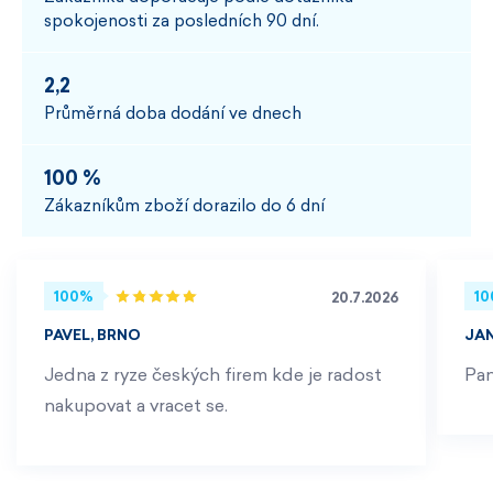
spokojenosti za posledních 90 dní.
2,2
Průměrná doba dodání ve dnech
100 %
Zákazníkům zboží dorazilo do 6 dní
100%
1
20.7.2026
PAVEL, BRNO
JA
Jedna z ryze českých firem kde je radost
Pan
nakupovat a vracet se.