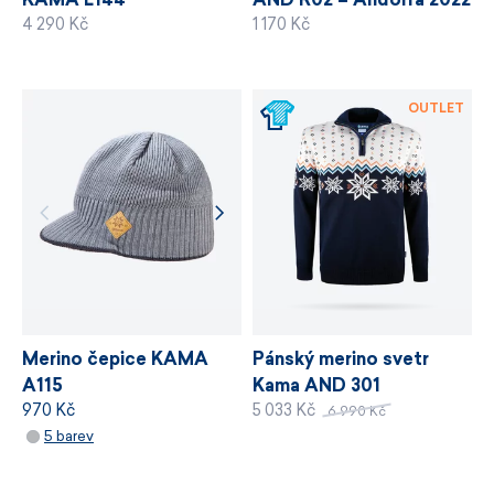
4 290 Kč
1 170 Kč
OUTLET
Merino čepice KAMA
Pánský merino svetr
A115
Kama AND 301
970 Kč
5 033 Kč
WINDSTOPPER®
6 990 Kč
5 barev