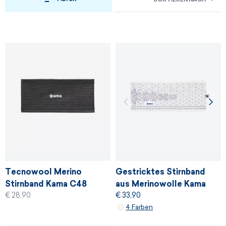
Tecnowool Merino
Gestricktes Stirnband
Stirnband Kama C48
aus Merinowolle Kama
€ 28,90
€ 33,90
C41
4 Farben