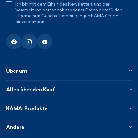
Ich bin mit dem Erhalt des Newsletters und der
Verarbeitung personenbezogener Daten gemäß
den
allgemeinen Geschäftsbedingungen
KAMA GmbH
einverstanden.
Über uns
Über uns
Kontakte
Alles über den Kauf
Flagshipstore
Blog
Rückgabe und Reklamationen
Neuheiten
Treueprogramm
KAMA-Produkte
Neues über uns aus der Presse
Zahlung und Lieferung
Garantierte schnelle Lieferung
Pflege & Materialien
Großhändler
Nachhaltigkeit
Andere
Geschäftsbedingungen
Größen