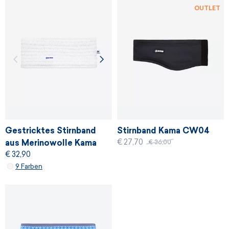
OUTLET
Gestricktes Stirnband
Stirnband Kama CW04
€ 27,70
aus Merinowolle Kama
€ 36,00
€ 32,90
C36
9 Farben