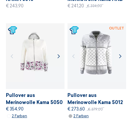
€ 243,90
€ 241,20
501
€ 334,00
OUTLET
Pullover aus
Pullover aus
Merinowolle Kama 5050
Merinowolle Kama 5012
€ 354,90
€ 273,60
€ 379,00
2 Farben
2 Farben