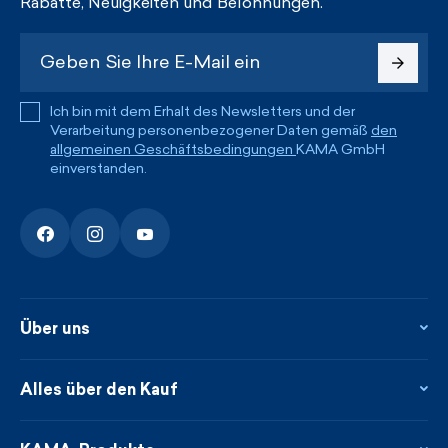
Rabatte, Neuigkeiten und Belohnungen.
Ich bin mit dem Erhalt des Newsletters und der
Verarbeitung personenbezogener Daten gemäß
den
allgemeinen Geschäftsbedingungen
KAMA GmbH
einverstanden.
Über uns
Über uns
Kontakte
Alles über den Kauf
Flagshipstore
Blog
Rückgabe und Reklamationen