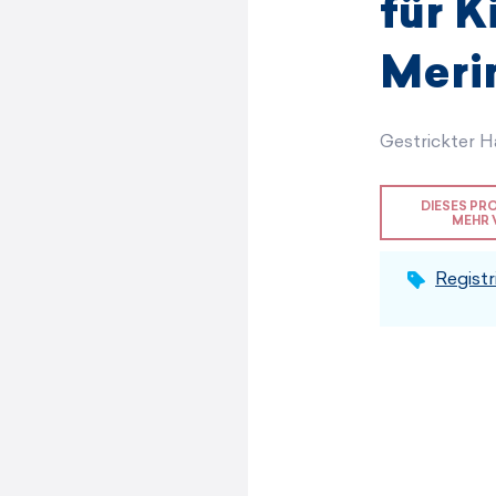
Herren-Sets
Damensets
für K
Meri
ANZEIGEN
ANZEIGEN
ANZEIGEN
ANZEIGEN
Gestrickter H
DIESES PR
MEHR 
Registr