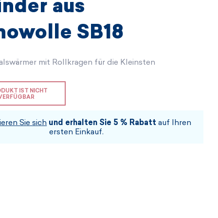
inder aus
Geschenkgutscheine
Geschenkgutscheine
Sofort kaufbar
Geschenkgutscheine
nowolle SB18
ICH BIN INTERESSIERT
ICH BIN INTERESSIERT
ICH BIN INTERESSIERT
ICH BIN INTERESSIERT
ICH BIN INTERESSIERT
alswärmer mit Rollkragen für die Kleinsten
ICH BIN INTERESSIERT
ODUKT IST NICHT
VERFÜGBAR
ieren Sie sich
und erhalten Sie 5 % Rabatt
auf Ihren
ersten Einkauf.