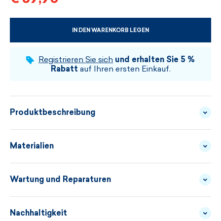
IN DEN WARENKORB LEGEN
WÄHLEN SIE DIE GRÖSSE UND DIE FARBE
Registrieren Sie sich
und erhalten Sie 5 %
Rabatt
auf Ihren ersten Einkauf.
Produktbeschreibung
Dünne gestrickte Daumenhandschuhe mit
Materialien
Zopfmuster können ein geeignetes Accessoire zur
Mütze oder Halsschlauch im gleichen Design
Wartung und Reparaturen
FLEECE - TECNOPILE
MATERIALBESCHREIBUN
darstellen. In der KAMA-Kollektion können immer
einzelne Produkte kombiniert und so individuelle
Nachhaltigkeit
GARN - 45/55
WASCHANLEITUNG