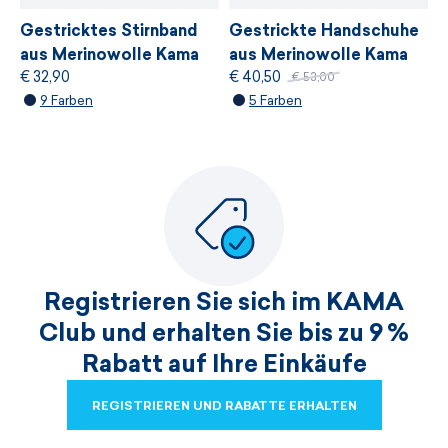
Gestricktes Stirnband
Gestrickte Handschuhe
aus Merinowolle Kama
aus Merinowolle Kama
€ 32,90
€ 40,50
C36
R112
€ 53,00
9 Farben
5 Farben
Registrieren Sie sich im KAMA
Club und erhalten Sie bis zu 9 %
Rabatt auf Ihre Einkäufe
REGISTRIEREN UND RABATTE ERHALTEN