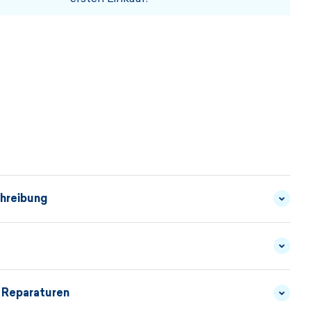
hreibung
 flexiblem Fleecestoff ist ein passendes Accessoire
m. Dank des elastischen Materials kann die Haube
nn gezogen werden. Glatte Nähte und umgenähte
 Reparaturen
FLEECE - PERPETUAL
MATERIALBESCHREIBUNG
 für maximalen Komfort. Die Haube ist aus unserer