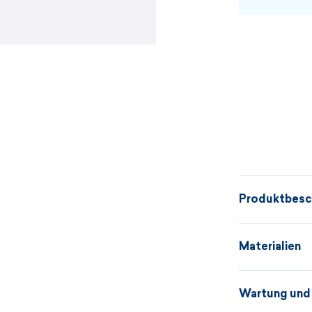
Produktbesc
Die Haube aus
Materialien
unter dem Hel
unter dem Ki
Wartung und
Ränder sorgen