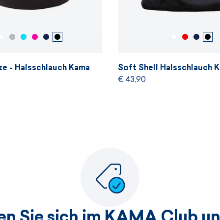
e - Halsschlauch Kama
Soft Shell Halsschlauch
€ 43,90
ren Sie sich im KAMA Club un