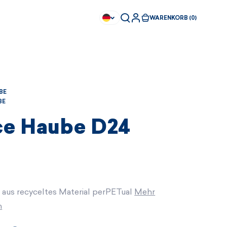
WARENKORB (0)
BE
BE
ce Haube D24
aus recyceltes Material perPETual
Mehr
n
Sofort kaufbar
Sofort kaufbar