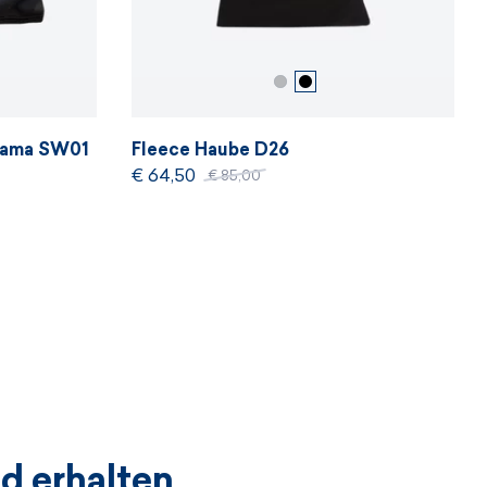
 Kama SW01
Fleece Haube D26
€ 64,50
€ 85,00
d erhalten