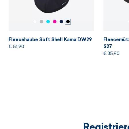
Fleecehaube Soft Shell Kama DW29
Fleecemütz
€ 51,90
S27
€ 35,90
Registrie