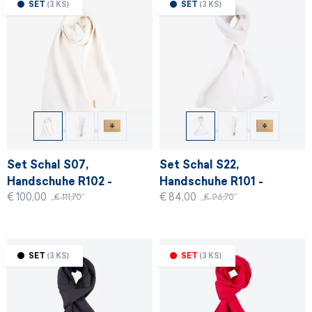
SET
(3 KS)
SET
(3 KS)
Set Schal S07,
Set Schal S22,
Handschuhe R102 -
Handschuhe R101 -
€ 100,00
€ 84,00
Schwarz - kopie
Schwarz
€ 111,70
€ 96,70
SET
(3 KS)
SET
(3 KS)