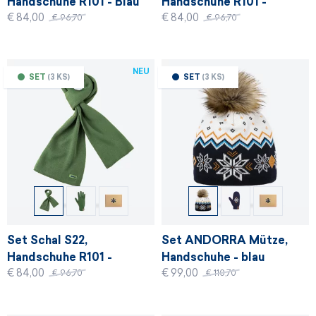
Handschuhe R101 - Blau
Handschuhe R101 -
€ 84,00
€ 84,00
Graphit
€ 96,70
€ 96,70
NEU
SET
(3 KS)
SET
(3 KS)
Set Schal S22,
Set ANDORRA Mütze,
Handschuhe R101 -
Handschuhe - blau
€ 84,00
€ 99,00
Dunkelgrün
€ 96,70
€ 110,70