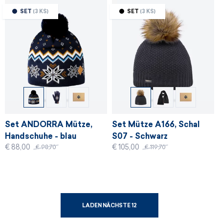
SET
(3 KS)
SET
(3 KS)
Set ANDORRA Mütze,
Set Mütze A166, Schal
Handschuhe - blau
S07 - Schwarz
€ 88,00
€ 105,00
€ 98,70
€ 119,70
LADEN NÄCHSTE 12