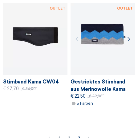
OUTLET
OUTLET
Stirnband Kama CW04
Gestricktes Stirnband
€ 27,70
aus Merinowolle Kama
€ 36,00
€ 22,50
C79
€ 29,00
5 Farben