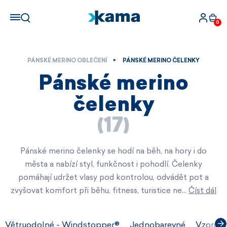
0
PÁNSKÉ MERINO OBLEČENÍ
PÁNSKÉ MERINO ČELENKY
Pánské merino
čelenky
(17)
Pánské merino čelenky se hodí na běh, na hory i do
města a nabízí styl, funkčnost i pohodlí. Čelenky
pomáhají udržet vlasy pod kontrolou, odvádět pot a
zvyšovat komfort při běhu, fitness, turistice ne…
Číst dál
Větruodolné - Windstopper®
Jednobarevné
Vzorova