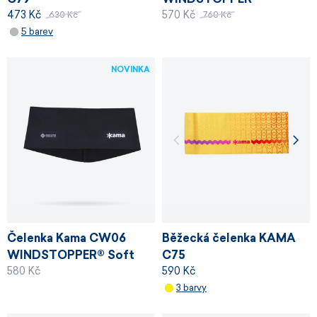
473 Kč
570 Kč
630 Kč
760 Kč
5 barev
NOVINKA
Čelenka Kama CW06
Běžecká čelenka KAMA
WINDSTOPPER® Soft
C75
580 Kč
590 Kč
Shell
3 barvy