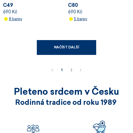
C49
C80
690 Kč
690 Kč
8 barev
5 barev
NAČÍST DALŠÍ
1
2
Pleteno srdcem v Česku
Rodinná tradice od roku 1989