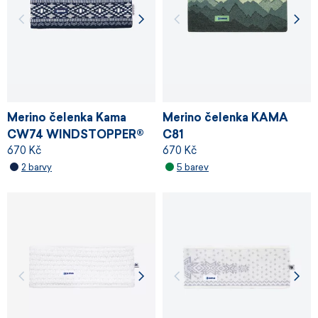
Merino čelenka Kama
Merino čelenka KAMA
CW74 WINDSTOPPER®
C81
670 Kč
670 Kč
2 barvy
5 barev