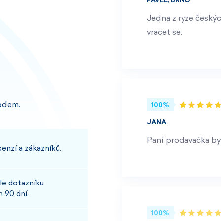
PAVEL, BRNO
Jedna z ryze českýc
vracet se.
odem.
100%
JANA
Paní prodavačka byl
enzí a zákazníků.
le dotazníku
 90 dní.
100%