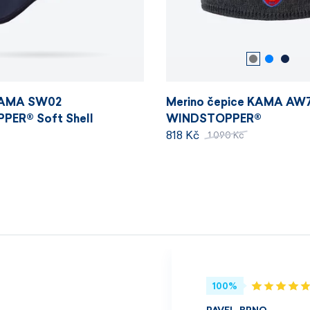
KAMA SW02
Merino čepice KAMA AW
ER® Soft Shell
WINDSTOPPER®
818 Kč
1 090 Kč
100%