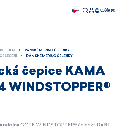
KOŠÍK (0)
OBLEČENÍ
PÁNSKÉ MERINO ČELENKY
OBLEČENÍ
DÁMSKÉ MERINO ČELENKY
cká čepice KAMA
4 WINDSTOPPER®
ruodolná
GORE WINDSTOPPER® čelenka
Další
Ihned k dispozici
Ihned k dispozici