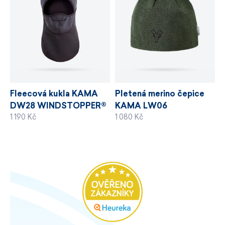
Fleecová kukla KAMA
Pletená merino čepice
DW28 WINDSTOPPER®
KAMA LW06
1 190 Kč
1 080 Kč
WINDSTOPPER®