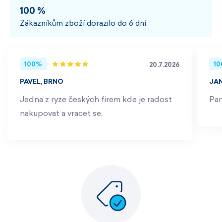
100 %
Zákazníkům zboží dorazilo do 6 dní
100%
1
20.7.2026
PAVEL, BRNO
JA
Jedna z ryze českých firem kde je radost
Pan
nakupovat a vracet se.