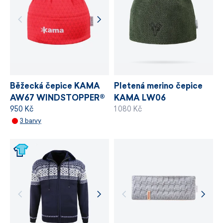
chemických látek, odpovědné využívání zdrojů
a řízení výrobních procesů.
VÍCE INFORMACÍ
VÍCE INFORMACÍ
Běžecká čepice KAMA
Pletená merino čepice
AW67 WINDSTOPPER®
KAMA LW06
950 Kč
1 080 Kč
WINDSTOPPER®
3 barvy