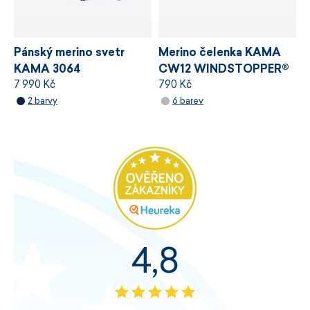
Pánský merino svetr
Merino čelenka KAMA
KAMA 3064
CW12 WINDSTOPPER®
7 990 Kč
790 Kč
WINDSTOPPER®
2 barvy
6 barev
4,8