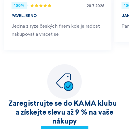
100%
1
20.7.2026
PAVEL, BRNO
JA
Jedna z ryze českých firem kde je radost
Pan
nakupovat a vracet se.
Zaregistrujte se do KAMA klubu
a získejte slevu až 9 % na vaše
nákupy