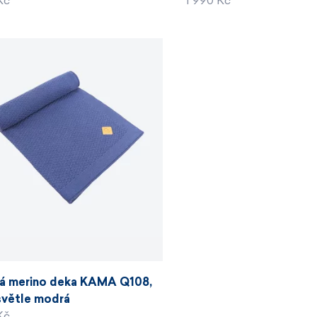
Kč
1 990 Kč
á merino deka KAMA Q108,
světle modrá
Kč