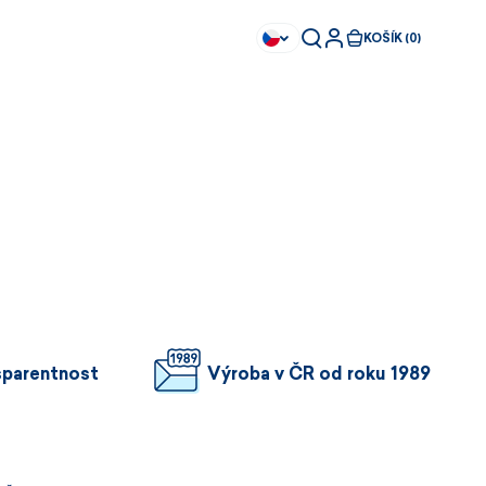
KOŠÍK (0)
sparentnost
Výroba v ČR od roku 1989
Ihned k dispozici
Ihned k dispozici