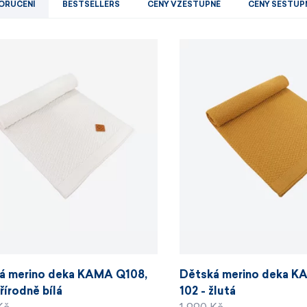
Pánské sety
Dámské merino 
ORUČENÍ
BESTSELLERS
CENY VZESTUPNĚ
CENY SESTUP
PROHLÉDNOUT
PROHLÉDNOUT
PROHLÉDNOUT
PROHLÉDNOUT
á merino deka KAMA Q108,
Dětská merino deka K
přírodně bílá
102 - žlutá