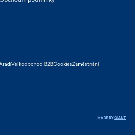
Obchodní podmínky
Arádi
Velkoobchod B2B
Cookies
Zaměstnání
MADE BY
GIANT