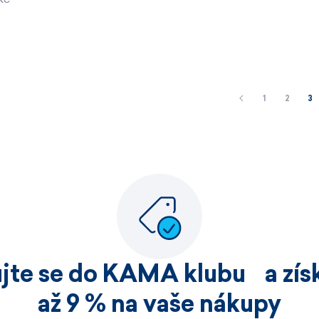
1
2
3
ujte se do KAMA klubu a získ
až 9 % na vaše nákupy