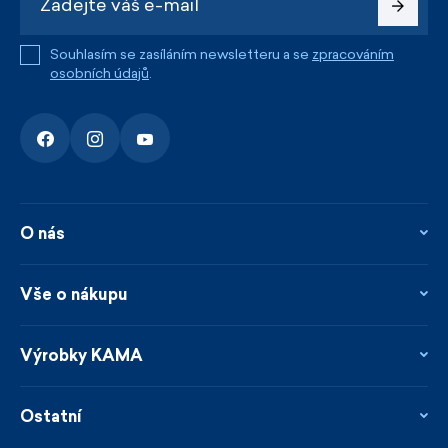
Souhlasím se zasíláním newsletteru a se
zpracováním
osobních údajů
.
O nás
O nás
Kontakty
Vše o nákupu
Firemní prodejna
Blog
Vrácení, reklamace a opravy
Novinky
Věrnostní program
Výrobky KAMA
Napsali o nás
Platby a doprava
Garance rychlého odeslání
Ošetřování & materiály
Prodejci
Udržitelnost
Ostatní
Obchodní podmínky
Velikosti