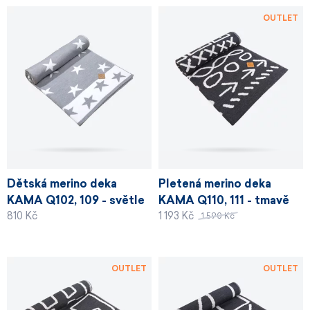
OUTLET
Dětská merino deka
Pletená merino deka
KAMA Q102, 109 - světle
KAMA Q110, 111 - tmavě
810 Kč
1 193 Kč
šedá
šedá
1 590 Kč
OUTLET
OUTLET