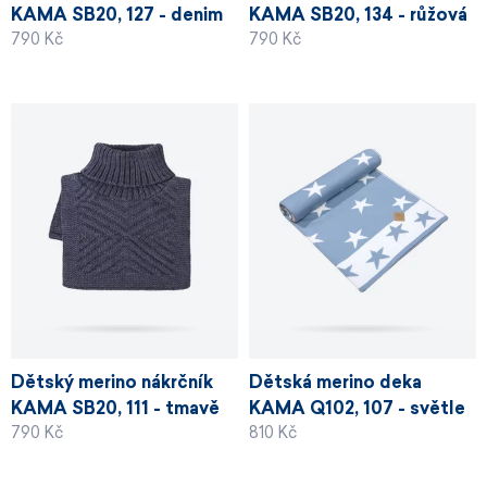
KAMA SB20, 127 - denim
KAMA SB20, 134 - růžová
790 Kč
790 Kč
Dětský merino nákrčník
Dětská merino deka
KAMA SB20, 111 - tmavě
KAMA Q102, 107 - světle
790 Kč
810 Kč
šedá
modrá