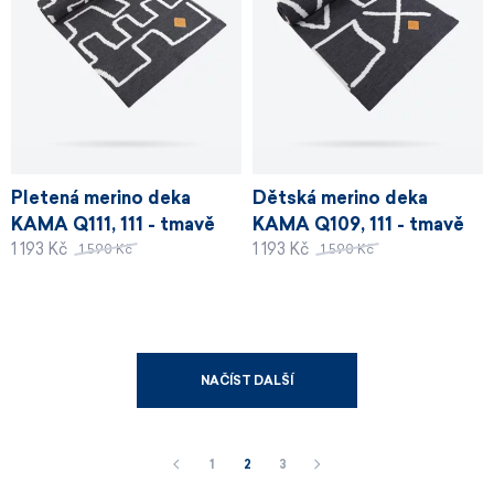
Pletená merino deka
Dětská merino deka
KAMA Q111, 111 - tmavě
KAMA Q109, 111 - tmavě
1 193 Kč
1 193 Kč
šedá
šedá
1 590 Kč
1 590 Kč
NAČÍST DALŠÍ
1
2
3