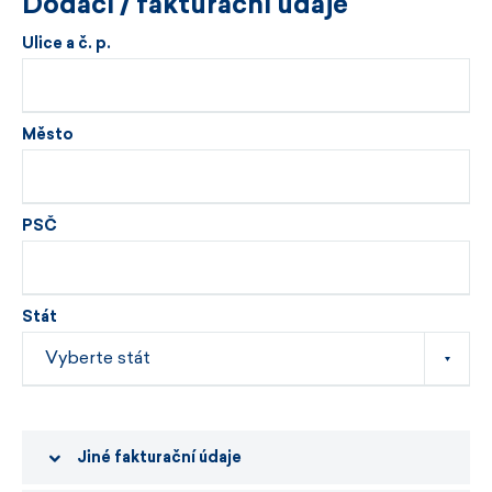
Dodací / fakturační údaje
Ulice a č. p.
Město
PSČ
Stát
Jiné fakturační údaje