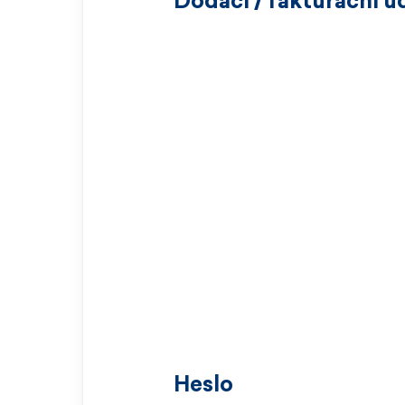
Dodací / fakturační ú
Heslo