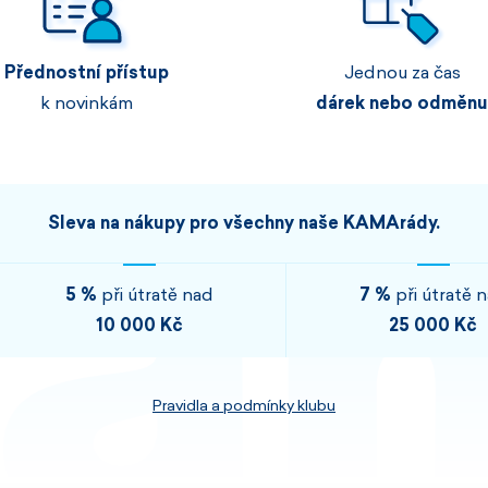
Pánské sety
Dámské merino 
Přednostní přístup
Jednou za čas
PROHLÉDNOUT
PROHLÉDNOUT
k novinkám
dárek nebo odměnu
PROHLÉDNOUT
PROHLÉDNOUT
Sleva na nákupy pro všechny naše KAMArády.
5 %
při útratě nad
7 %
při útratě 
10 000 Kč
25 000 Kč
Pravidla a podmínky klubu