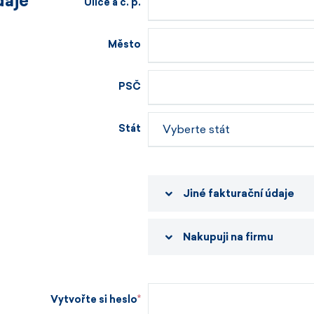
daje
Ulice a č. p.
Město
PSČ
Stát
Jiné fakturační údaje
Nakupuji na firmu
Vytvořte si heslo